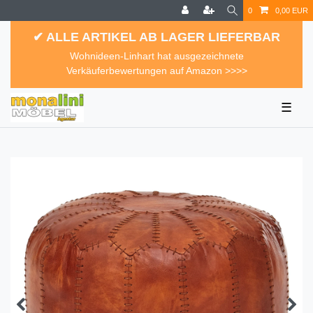
0
0,00 EUR
✔ ALLE ARTIKEL AB LAGER LIEFERBAR
Wohnideen-Linhart hat ausgezeichnete
Verkäuferbewertungen auf Amazon >>>>
☰