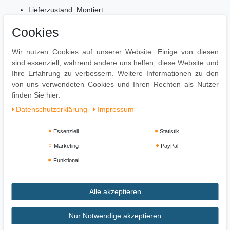
Lieferzustand: Montiert
Pflegehinweise
Cookies
Die Oberfläche mit einem lauwarmen & angefeuchteten
Wir nutzen Cookies auf unserer Website. Einige von diesen
Baumwolltuch reinigen. Kein Scheuermittel, scharfe
sind essenziell, während andere uns helfen, diese Website und
Reinigungsmittel oder tropfnasse Tücher verwenden. Zweimal pro
Ihre Erfahrung zu verbessern. Weitere Informationen zu den
Jahr sollten Sie das Leder mit einer Lederpflege bearbeiten,
von uns verwendeten Cookies und Ihren Rechten als Nutzer
damit die elastische Eigenschaft des Leders beibehalten wird.
finden Sie hier:
Daten­schutz­erklärung
Impressum
Essenziell
Statistik
Marketing
PayPal
Funktional
Alle akzeptieren
Impressum
Daten­schutz­erklärung
AGB
Nur Notwendige akzeptieren