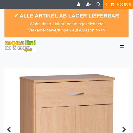
0
0,00 EUR
✔ ALLE ARTIKEL AB LAGER LIEFERBAR
Wohnideen-Linhart hat ausgezeichnete
Verkäuferbewertungen auf Amazon >>>>
☰