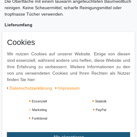
Die Oberfläche mit einem lauwarm angefeuchteten Baumwolltuch
reinigen. Keine Scheuermittel, scharfe Reinigungsmittel oder
tropfnasse Tücher verwenden.
Lieferumfang
Eine Kommode ohne Dekoration // leicht verständliche
Cookies
Montageanleitung inklusive
Montage
Wir nutzen Cookies auf unserer Website. Einige von diesen
sind essenziell, während andere uns helfen, diese Website und
Lieferzustand: praktisch zerlegt und sicher verpackt //
Ihre Erfahrung zu verbessern. Weitere Informationen zu den
einfacher und schneller Aufbau dank gut durchdachter
von uns verwendeten Cookies und Ihren Rechten als Nutzer
Konstruktion
finden Sie hier:
Daten­schutz­erklärung
Impressum
Essenziell
Statistik
Marketing
PayPal
Funktional
Alle akzeptieren