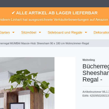
✔ ALLE ARTIKEL AB LAGER LIEFERBAR
ideen-Linhart hat ausgezeichnete Verkäuferbewertungen auf Amazon
Garten
Sitzmöbel
Sideboard und Regale
Dekorati
herregal MUMBAI Massiv-Holz Sheesham 90 x 180 cm Wohnzimmer-Regal
Wohnling
Bücherre
Sheesham
Regal
-
Artikelnummer
WL1.
EAN:
4250950209213