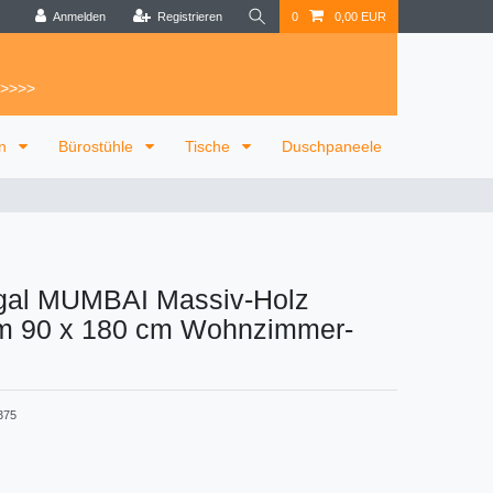
Anmelden
Registrieren
0
0,00 EUR
 >>>>
on
Bürostühle
Tische
Duschpaneele
gal MUMBAI Massiv-Holz
 90 x 180 cm Wohnzimmer-
375