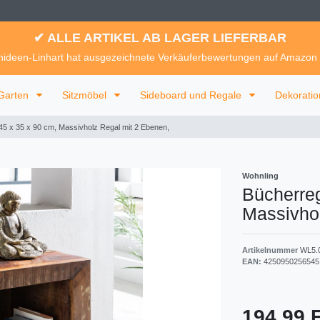
✔ ALLE ARTIKEL AB LAGER LIEFERBAR
ideen-Linhart hat ausgezeichnete Verkäuferbewertungen auf Amazon
Garten
Sitzmöbel
Sideboard und Regale
Dekorati
45 x 35 x 90 cm, Massivholz Regal mit 2 Ebenen,
Wohnling
Bücherreg
Massivhol
Artikelnummer
WL5.
EAN:
4250950256545
194,99