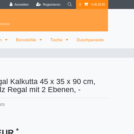
Anmelden
Registrieren
0
0,00 EUR
 >>>>
on
Bürostühle
Tische
Duschpaneele
al Kalkutta 45 x 35 x 90 cm,
z Regal mit 2 Ebenen,
-
073
*
 EUR