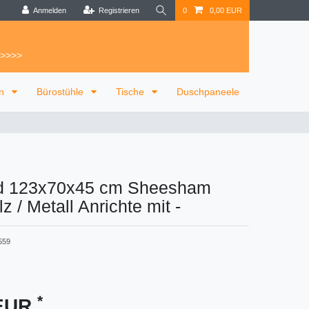
Anmelden
Registrieren
0
0,00 EUR
 >>>>
on
Bürostühle
Tische
Duschpaneele
d 123x70x45 cm Sheesham
z / Metall Anrichte mit
-
559
*
 EUR