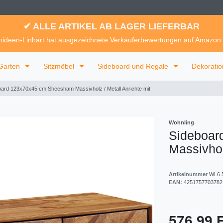
✔ ALLE ARTIKEL AB LAGER LIEFERBAR
ideen-Linhart hat ausgezeichnete Verkäuferbewertungen auf Amazon
Garten
Sitzmöbel
Sideboard und Regale
Dekorati
oard 123x70x45 cm Sheesham Massivholz / Metall Anrichte mit
Wohnling
Sideboar
Massivhol
Artikelnummer
WL6.
EAN:
4251757703782
576,99