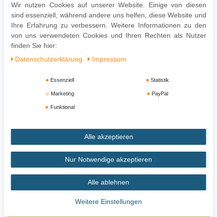
Wir nutzen Cookies auf unserer Website. Einige von diesen
Manchmal macht es Sinn, wenn man einen großen
sind essenziell, während andere uns helfen, diese Website und
Schuhschrank für die Schuh Leichen verwendet und z.B.
Ihre Erfahrung zu verbessern. Weitere Informationen zu den
einen optisch ansprechenden und platzsparenden
von uns verwendeten Cookies und Ihren Rechten als Nutzer
Schuhkipper für die täglich sich im Einsatz befindlichen
finden Sie hier:
Schuhe.
Daten­schutz­erklärung
Impressum
Essenziell
Statistik
Marketing
PayPal
Funktional
Alle akzeptieren
Impressum
Daten­schutz­erklärung
AGB
Nur Notwendige akzeptieren
Widerrufs­recht
Vertrag widerrufen
Alle ablehnen
Zahlung und Versand
Weitere Einstellungen