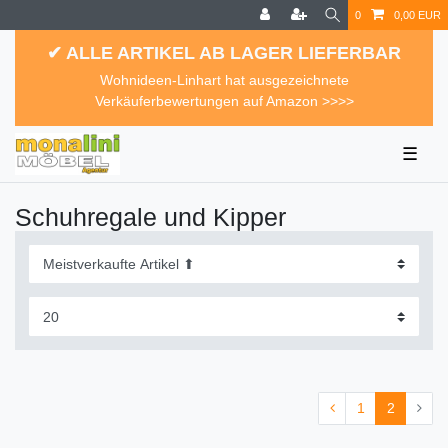
0
0,00 EUR
✔ ALLE ARTIKEL AB LAGER LIEFERBAR
Wohnideen-Linhart hat ausgezeichnete
Verkäuferbewertungen auf Amazon >>>>
☰
Schuhregale und Kipper
1
2