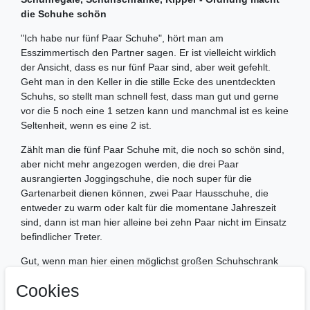
die Schuhe schön
"Ich habe nur fünf Paar Schuhe", hört man am
Esszimmertisch den Partner sagen. Er ist vielleicht wirklich
der Ansicht, dass es nur fünf Paar sind, aber weit gefehlt.
Geht man in den Keller in die stille Ecke des unentdeckten
Schuhs, so stellt man schnell fest, dass man gut und gerne
vor die 5 noch eine 1 setzen kann und manchmal ist es keine
Seltenheit, wenn es eine 2 ist.
Zählt man die fünf Paar Schuhe mit, die noch so schön sind,
aber nicht mehr angezogen werden, die drei Paar
ausrangierten Joggingschuhe, die noch super für die
Gartenarbeit dienen können, zwei Paar Hausschuhe, die
entweder zu warm oder kalt für die momentane Jahreszeit
sind, dann ist man hier alleine bei zehn Paar nicht im Einsatz
befindlicher Treter.
Gut, wenn man hier einen möglichst großen Schuhschrank
hat, wo diese Art von Schuhen nicht stören und getrost auf
Cookies
den finalen Tag der Entsorgung oder Reanimation warten
können.