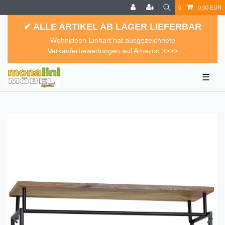
0
0,00 EUR
✔ ALLE ARTIKEL AB LAGER LIEFERBAR
Wohnideen-Linhart hat ausgezeichnete
Verkäuferbewertungen auf Amazon >>>>
☰