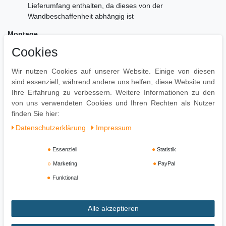
Lieferumfang enthalten, da dieses von der
Wandbeschaffenheit abhängig ist
Montage
Cookies
Lieferzustand: komplett montiert und sicher verpackt
Pflegehinweis
Wir nutzen Cookies auf unserer Website. Einige von diesen
sind essenziell, während andere uns helfen, diese Website und
Mit einem feuchten Tuch, evtl. mit mildem Reinigungsmittel
Ihre Erfahrung zu verbessern. Weitere Informationen zu den
abwischen, mit trockenem Tuch nachwischen - keine scharfen
von uns verwendeten Cookies und Ihren Rechten als Nutzer
oder lösungsmittelhaltigen Reiniger verwenden.
finden Sie hier:
Daten­schutz­erklärung
Impressum
Essenziell
Statistik
Marketing
PayPal
Funktional
Alle akzeptieren
Impressum
Daten­schutz­erklärung
AGB