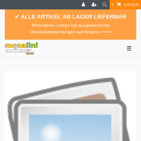
0
0,00 EUR
✔ ALLE ARTIKEL AB LAGER LIEFERBAR
Wohnideen-Linhart hat ausgezeichnete
Verkäuferbewertungen auf Amazon >>>>
☰