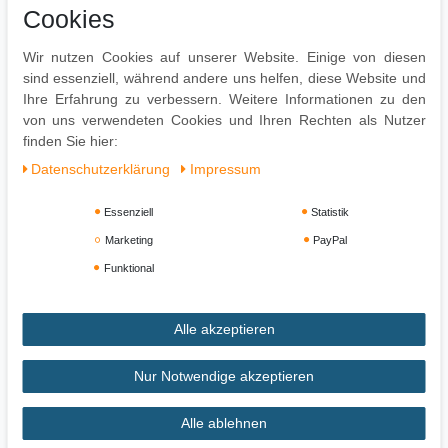
Cookies
Herstellerinformationen
Wir nutzen Cookies auf unserer Website. Einige von diesen
sind essenziell, während andere uns helfen, diese Website und
TomTom GO 520 World 5 Zoll Display Bluetooth Freisprechen
Ihre Erfahrung zu verbessern. Weitere Informationen zu den
WiFi
von uns verwendeten Cookies und Ihren Rechten als Nutzer
finden Sie hier:
Daten­schutz­erklärung
Impressum
Essenziell
Statistik
Marketing
PayPal
Funktional
Alle akzeptieren
Impressum
Daten­schutz­erklärung
AGB
Nur Notwendige akzeptieren
Widerrufs­recht
Vertrag widerrufen
Alle ablehnen