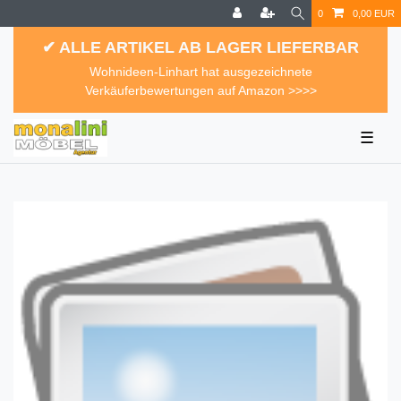
0
0,00 EUR
✔ ALLE ARTIKEL AB LAGER LIEFERBAR
Wohnideen-Linhart hat ausgezeichnete
Verkäuferbewertungen auf Amazon >>>>
☰