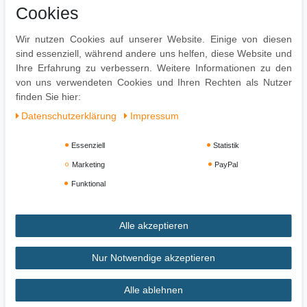
Cookies
Herstellerinformationen
Wir nutzen Cookies auf unserer Website. Einige von diesen
sind essenziell, während andere uns helfen, diese Website und
Denver Smartwatch SW-170 grau/silber Bluetooth 150 mAh
Ihre Erfahrung zu verbessern. Weitere Informationen zu den
Sportlich Damenuhr
von uns verwendeten Cookies und Ihren Rechten als Nutzer
finden Sie hier:
Daten­schutz­erklärung
Impressum
Essenziell
Statistik
Marketing
PayPal
Funktional
Alle akzeptieren
Impressum
Daten­schutz­erklärung
AGB
Nur Notwendige akzeptieren
Widerrufs­recht
Vertrag widerrufen
Alle ablehnen