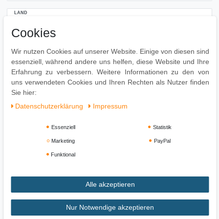
LAND
Cookies
Wir nutzen Cookies auf unserer Website. Einige von diesen sind
Hiermit bestätige ich, dass ich die
Daten­schutz­erklärung
essenziell, während andere uns helfen, diese Website und Ihre
*
gelesen habe.
Erfahrung zu verbessern. Weitere Informationen zu den von
uns verwendeten Cookies und Ihren Rechten als Nutzer finden
Registrieren
Sie hier:
Daten­schutz­erklärung
Impressum
Essenziell
Statistik
Marketing
PayPal
Funktional
Alle akzeptieren
Impressum
Daten­schutz­erklärung
AGB
Nur Notwendige akzeptieren
Widerrufs­recht
Vertrag widerrufen