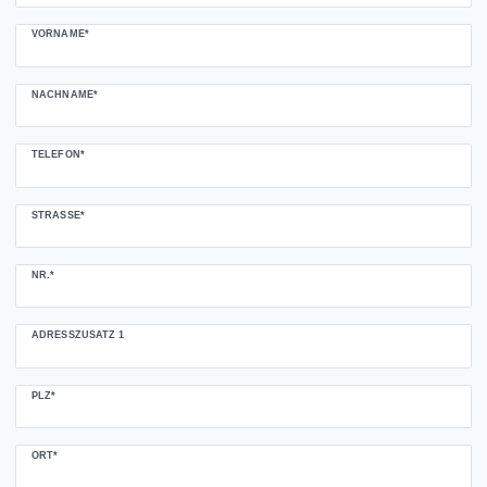
VORNAME*
NACHNAME*
TELEFON*
STRASSE*
NR.*
ADRESSZUSATZ 1
PLZ*
ORT*