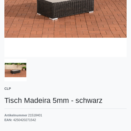
CLP
Tisch Madeira 5mm
-
schwarz
Artikelnummer
21518401
EAN:
4250420271542