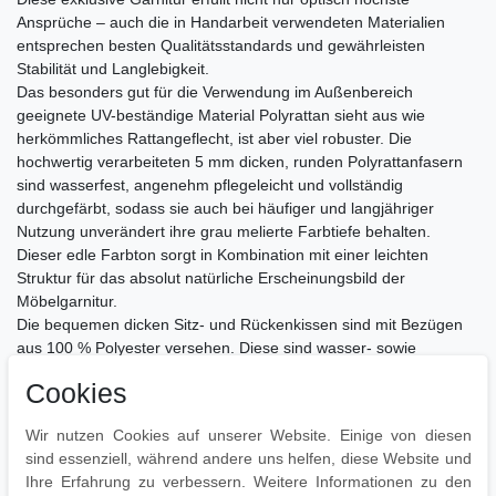
Ansprüche – auch die in Handarbeit verwendeten Materialien
entsprechen besten Qualitätsstandards und gewährleisten
Stabilität und Langlebigkeit.
Das besonders gut für die Verwendung im Außenbereich
geeignete UV-beständige Material Polyrattan sieht aus wie
herkömmliches Rattangeflecht, ist aber viel robuster. Die
hochwertig verarbeiteten 5 mm dicken, runden Polyrattanfasern
sind wasserfest, angenehm pflegeleicht und vollständig
durchgefärbt, sodass sie auch bei häufiger und langjähriger
Nutzung unverändert ihre grau melierte Farbtiefe behalten.
Dieser edle Farbton sorgt in Kombination mit einer leichten
Struktur für das absolut natürliche Erscheinungsbild der
Möbelgarnitur.
Die bequemen dicken Sitz- und Rückenkissen sind mit Bezügen
aus 100 % Polyester versehen. Diese sind wasser- sowie
schmutzabweisend und durch ihre hohe Strapazierfähigkeit sehr
Cookies
lange haltbar. Dank der verdeckt eingenähten Reißverschlüsse
lassen sich die Bezüge bei Bedarf einfach abnehmen und
Wir nutzen Cookies auf unserer Website. Einige von diesen
waschen.
sind essenziell, während andere uns helfen, diese Website und
Der Rahmen bzw. das Untergestell der einzelnen Möbelstücke ist
Ihre Erfahrung zu verbessern. Weitere Informationen zu den
aus stabilem, pulverbeschichtetem Aluminium gefertigt –