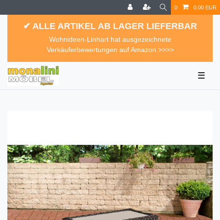
0
0,00 EUR
✔ ALLE ARTIKEL AB LAGER LIEFERBAR
Wohnideen-Linhart hat ausgezeichnete
Verkäuferbewertungen auf Amazon >>>>
☰