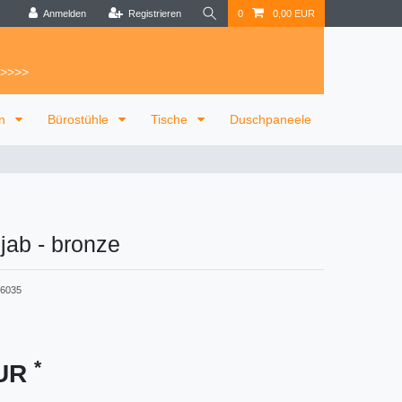
Anmelden
Registrieren
0
0,00 EUR
 >>>>
on
Bürostühle
Tische
Duschpaneele
jab
-
bronze
26035
*
EUR