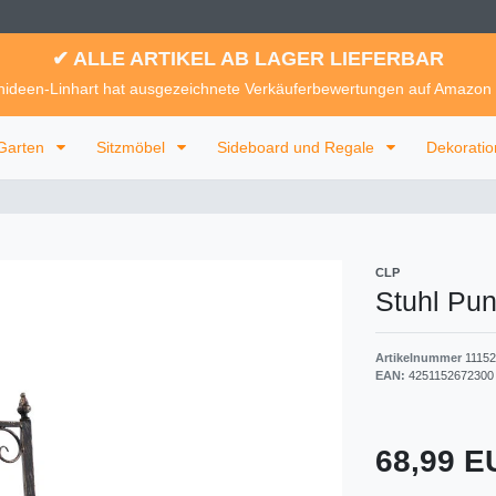
✔ ALLE ARTIKEL AB LAGER LIEFERBAR
ideen-Linhart hat ausgezeichnete Verkäuferbewertungen auf Amazon
Garten
Sitzmöbel
Sideboard und Regale
Dekorati
CLP
Stuhl Pun
Artikelnummer
1115
EAN:
4251152672300
68,99 