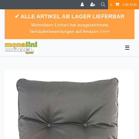
0
0,00 EUR
✔ ALLE ARTIKEL AB LAGER LIEFERBAR
Wohnideen-Linhart hat ausgezeichnete
Verkäuferbewertungen auf Amazon >>>>
☰