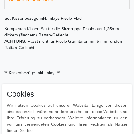
Set Kissenbezüge inkl. Inlays Fisolo Flach
Komplettes Kissen Set für die Sitzgruppe Fisolo aus 1,25mm
dickem (flachem) Rattan-Geflecht.
ACHTUNG: Passt nicht für Fisolo Garnituren mit 5 mm runden
Rattan-Geflecht.
** Kissenbezüge Inkl. Inlay. **
5 verschiedene Farben wählbar:
Cookies
Anthrazit, Cremeweiß, Eisengrau, Rubinrot oder Terrbraun.
Materialzusammensetzung: 100% Polyester
Wir nutzen Cookies auf unserer Website. Einige von diesen
sind essenziell, während andere uns helfen, diese Website und
Ihre Erfahrung zu verbessern. Weitere Informationen zu den
von uns verwendeten Cookies und Ihren Rechten als Nutzer
finden Sie hier: