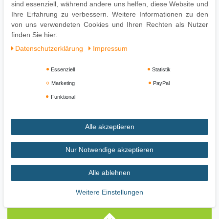
Gesamtbreite: 51 cm
sind essenziell, während andere uns helfen, diese Website und
Gesamttiefe: 15 cm
Ihre Erfahrung zu verbessern. Weitere Informationen zu den
von uns verwendeten Cookies und Ihren Rechten als Nutzer
finden Sie hier:
Daten­schutz­erklärung
Impressum
Essenziell
Statistik
Marketing
PayPal
Funktional
Alle akzeptieren
Impressum
Daten­schutz­erklärung
AGB
Nur Notwendige akzeptieren
Widerrufs­recht
Vertrag widerrufen
Alle ablehnen
Weitere Einstellungen
Zahlung und Versand