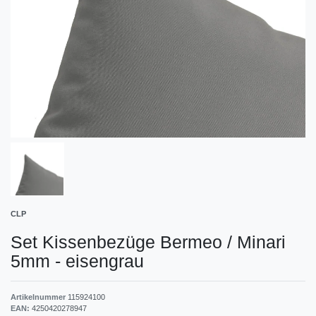
CLP
Set Kissenbezüge Bermeo / Minari
5mm
-
eisengrau
Artikelnummer
115924100
EAN:
4250420278947