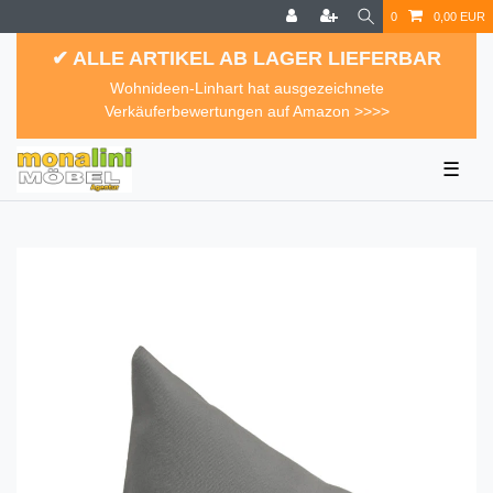
0
0,00 EUR
✔ ALLE ARTIKEL AB LAGER LIEFERBAR
Wohnideen-Linhart hat ausgezeichnete
Verkäuferbewertungen auf Amazon >>>>
☰