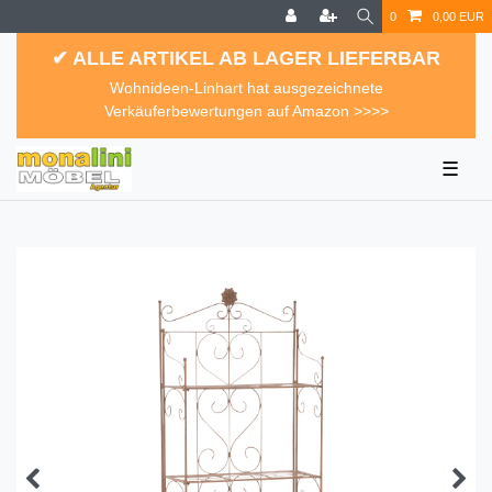
0
0,00 EUR
✔ ALLE ARTIKEL AB LAGER LIEFERBAR
Wohnideen-Linhart hat ausgezeichnete
Verkäuferbewertungen auf Amazon >>>>
☰