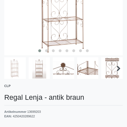
CLP
Regal Lenja
-
antik braun
Artikelnummer
13699203
EAN:
4250420289622