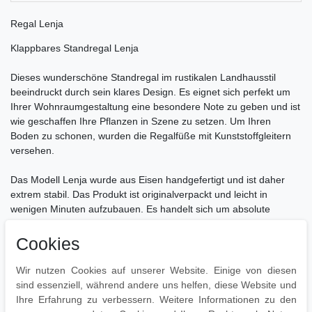
Regal Lenja
Klappbares Standregal Lenja
Dieses wunderschöne Standregal im rustikalen Landhausstil
beeindruckt durch sein klares Design. Es eignet sich perfekt um
Ihrer Wohnraumgestaltung eine besondere Note zu geben und ist
wie geschaffen Ihre Pflanzen in Szene zu setzen. Um Ihren
Boden zu schonen, wurden die Regalfüße mit Kunststoffgleitern
versehen.
Das Modell Lenja wurde aus Eisen handgefertigt und ist daher
extrem stabil. Das Produkt ist originalverpackt und leicht in
wenigen Minuten aufzubauen. Es handelt sich um absolute
Neuware. Das Regal kann bei Bedarf zusammengeklappt werden!
Cookies
Ca. Abmessungen:
Gesamthöhe: 160 cm
Wir nutzen Cookies auf unserer Website. Einige von diesen
Gesamtbreite: 60 cm
sind essenziell, während andere uns helfen, diese Website und
Gesamttiefe: 30 cm
Ihre Erfahrung zu verbessern. Weitere Informationen zu den
Höhe zwischen Ablageflächen: 37 cm