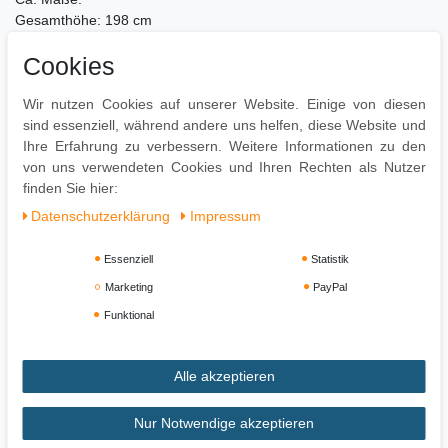
Gesamthöhe: 198 cm
Gesamtbreite: 40 cm
Cookies
Materialstärke: 1 cm
Gewicht: 3 kg
Besonderheiten:
Wir nutzen Cookies auf unserer Website. Einige von diesen
Beste Qualität und Verarbeitung
sind essenziell, während andere uns helfen, diese Website und
Volle gesetzliche Gewährleistung
Ihre Erfahrung zu verbessern. Weitere Informationen zu den
Befestigungsmaterial gehört nicht zum Lieferumfang
von uns verwendeten Cookies und Ihren Rechten als Nutzer
finden Sie hier:
Daten­schutz­erklärung
Impressum
Essenziell
Statistik
Marketing
PayPal
Funktional
Alle akzeptieren
Impressum
Daten­schutz­erklärung
AGB
Nur Notwendige akzeptieren