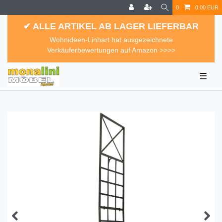
0
0,00 EUR
✔ ALLE ARTIKEL AB LAGER LIEFERBAR
Wohnideen-Linhart hat ausgezeichnete
Verkäuferbewertungen auf Amazon >>>>
☰