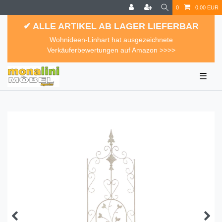
0
0,00 EUR
✔ ALLE ARTIKEL AB LAGER LIEFERBAR
Wohnideen-Linhart hat ausgezeichnete
Verkäuferbewertungen auf Amazon >>>>
☰