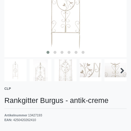
CLP
Rankgitter Burgus
-
antik-creme
Artikelnummer
13427193
EAN:
4250420262410