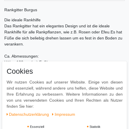
Rankgitter Burgus
Die ideale Rankhilfe
Das Rankgitter hat ein elegantes Design und ist die ideale
Rankhilfe für alle Rankpflanzen, wie z.B. Rosen oder Efeu.Es hat
Füße die sich beliebig drehen lassen um es fest in den Boden zu
verankern.
Ca. Abmessungen:
Höhe: 122 cm (mit Fuß)
Breite: 35 cm
Cookies
Höhe Fuß: 14,5 cm
Besonderheiten:
Wir nutzen Cookies auf unserer Website. Einige von diesen
- Beste Qualität und Verarbeitung
sind essenziell, während andere uns helfen, diese Website und
- Volle gesetzliche Gewährleistung
Ihre Erfahrung zu verbessern. Weitere Informationen zu den
von uns verwendeten Cookies und Ihren Rechten als Nutzer
finden Sie hier:
Daten­schutz­erklärung
Impressum
Essenziell
Statistik