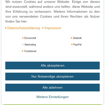
Gesamttiefe: 58 cm
Wir nutzen Cookies auf unserer Website. Einige von diesen
Sitzhöhe: 45 cm
sind essenziell, während andere uns helfen, diese Website und
Sitzfläche (BxT): 115 x 57 cm
Ihre Erfahrung zu verbessern. Weitere Informationen zu den
max. Belastbarkeit: 200 kg
von uns verwendeten Cookies und Ihren Rechten als Nutzer
finden Sie hier:
Daten­schutz­erklärung
Impressum
Essenziell
Statistik
Marketing
PayPal
Funktional
Alle akzeptieren
Impressum
Daten­schutz­erklärung
AGB
Nur Notwendige akzeptieren
Widerrufs­recht
Vertrag widerrufen
Alle ablehnen
Weitere Einstellungen
Zahlung und Versand