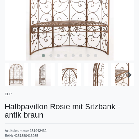
CLP
Halbpavillon Rosie mit Sitzbank
-
antik braun
Artikelnummer
131942432
EAN:
4251380413935