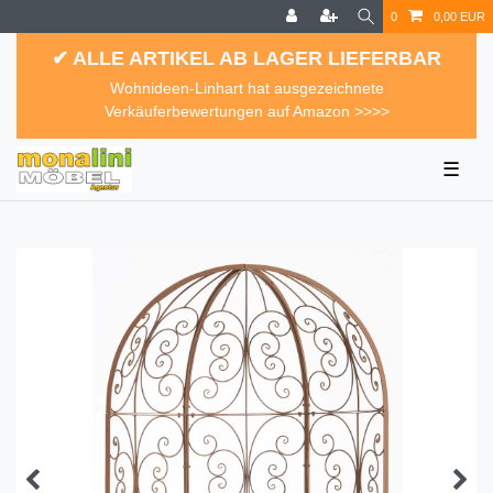
0
0,00 EUR
✔ ALLE ARTIKEL AB LAGER LIEFERBAR
Wohnideen-Linhart hat ausgezeichnete
Verkäuferbewertungen auf Amazon >>>>
☰