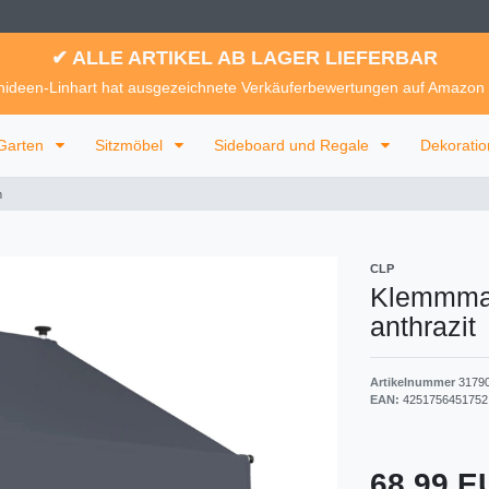
✔ ALLE ARTIKEL AB LAGER LIEFERBAR
ideen-Linhart hat ausgezeichnete Verkäuferbewertungen auf Amazon
Garten
Sitzmöbel
Sideboard und Regale
Dekorati
m
CLP
Klemmmar
anthrazit
Artikelnummer
3179
EAN:
4251756451752
68,99 