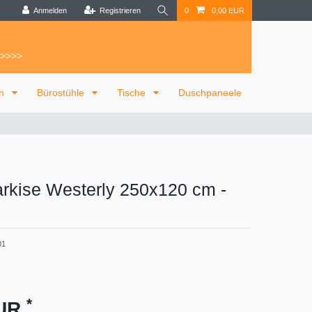
Anmelden
Registrieren
0
0,00 EUR
 >>>>
on
Bürostühle
Tische
Duschpaneele
kise Westerly 250x120 cm
-
01
*
EUR