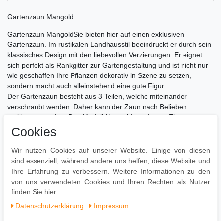
Gartenzaun Mangold
Gartenzaun MangoldSie bieten hier auf einen exklusiven
Gartenzaun. Im rustikalen Landhausstil beeindruckt er durch sein
klassisches Design mit den liebevollen Verzierungen. Er eignet
sich perfekt als Rankgitter zur Gartengestaltung und ist nicht nur
wie geschaffen Ihre Pflanzen dekorativ in Szene zu setzen,
sondern macht auch alleinstehend eine gute Figur.
Der Gartenzaun besteht aus 3 Teilen, welche miteinander
verschraubt werden. Daher kann der Zaun nach Belieben
verlängert werden. Das Modell Mangold wurde aus Eisen
gefertigt. Das Produkt ist original verpackt - es handelt sich um
Cookies
absolute Neuware.
Ca. Abmessungen:
Wir nutzen Cookies auf unserer Website. Einige von diesen
Gesamthöhe: 116 cm
sind essenziell, während andere uns helfen, diese Website und
Gesamtbreite: 124 cm
Ihre Erfahrung zu verbessern. Weitere Informationen zu den
Breite für 1 Teil: 41 cm
von uns verwendeten Cookies und Ihren Rechten als Nutzer
finden Sie hier:
Daten­schutz­erklärung
Impressum