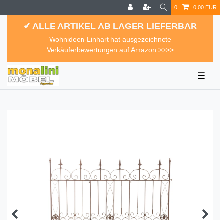
0
0,00 EUR
✔ ALLE ARTIKEL AB LAGER LIEFERBAR
Wohnideen-Linhart hat ausgezeichnete
Verkäuferbewertungen auf Amazon >>>>
☰