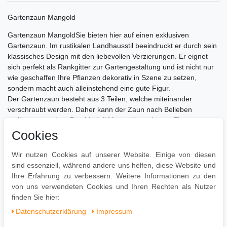
Gartenzaun Mangold
Gartenzaun MangoldSie bieten hier auf einen exklusiven
Gartenzaun. Im rustikalen Landhausstil beeindruckt er durch sein
klassisches Design mit den liebevollen Verzierungen. Er eignet
sich perfekt als Rankgitter zur Gartengestaltung und ist nicht nur
wie geschaffen Ihre Pflanzen dekorativ in Szene zu setzen,
sondern macht auch alleinstehend eine gute Figur.
Der Gartenzaun besteht aus 3 Teilen, welche miteinander
verschraubt werden. Daher kann der Zaun nach Belieben
verlängert werden. Das Modell Mangold wurde aus Eisen
gefertigt. Das Produkt ist original verpackt - es handelt sich um
Cookies
absolute Neuware.
Ca. Abmessungen:
Wir nutzen Cookies auf unserer Website. Einige von diesen
Gesamthöhe: 116 cm
sind essenziell, während andere uns helfen, diese Website und
Gesamtbreite: 124 cm
Ihre Erfahrung zu verbessern. Weitere Informationen zu den
Breite für 1 Teil: 41 cm
von uns verwendeten Cookies und Ihren Rechten als Nutzer
finden Sie hier:
Daten­schutz­erklärung
Impressum