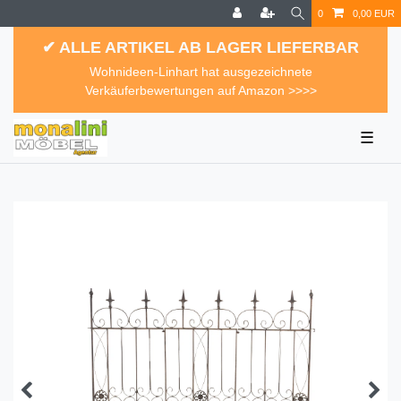
0
0,00 EUR
✔ ALLE ARTIKEL AB LAGER LIEFERBAR
Wohnideen-Linhart hat ausgezeichnete
Verkäuferbewertungen auf Amazon >>>>
☰