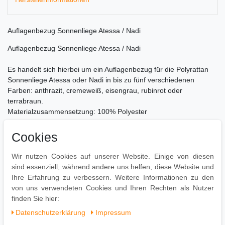
Auflagenbezug Sonnenliege Atessa / Nadi
Auflagenbezug Sonnenliege Atessa / Nadi
Es handelt sich hierbei um ein Auflagenbezug für die Polyrattan
Sonnenliege Atessa oder Nadi in bis zu fünf verschiedenen
Farben: anthrazit, cremeweiß, eisengrau, rubinrot oder
terrabraun.
Materialzusammensetzung: 100% Polyester
Ca. Maße:
Cookies
75 x 66 x 5 cm
120 x 73 x 5 cm
Wir nutzen Cookies auf unserer Website. Einige von diesen
sind essenziell, während andere uns helfen, diese Website und
Der Bezug ist zweiteilig zusammengenäht.
Ihre Erfahrung zu verbessern. Weitere Informationen zu den
von uns verwendeten Cookies und Ihren Rechten als Nutzer
finden Sie hier:
Daten­schutz­erklärung
Impressum