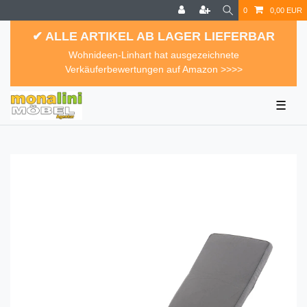
0
0,00 EUR
✔ ALLE ARTIKEL AB LAGER LIEFERBAR
Wohnideen-Linhart hat ausgezeichnete
Verkäuferbewertungen auf Amazon >>>>
☰