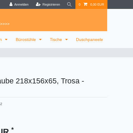
Anmelden
Registrieren
0
0,00 EUR
 >>>>
on
Bürostühle
Tische
Duschpaneele
ube 218x156x65, Trosa
-
62
*
EUR