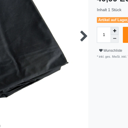
Inhalt
1
Stück
Artikel auf Lager
Wunschliste
* inkl. ges. MwSt. inkl.