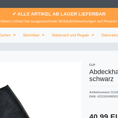
✔ ALLE ARTIKEL AB LAGER LIEFERBAR
ideen-Linhart hat ausgezeichnete Verkäuferbewertungen auf Amazon
Garten
Sitzmöbel
Sideboard und Regale
Dekorati
CLP
Abdeckha
schwarz
Artikelnummer
3110
EAN:
4251563488583
40,99 