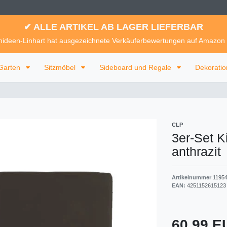
✔ ALLE ARTIKEL AB LAGER LIEFERBAR
ideen-Linhart hat ausgezeichnete Verkäuferbewertungen auf Amazon
Garten
Sitzmöbel
Sideboard und Regale
Dekorati
CLP
3er-Set 
anthrazit
Artikelnummer
1195
EAN:
4251152615123
60,99 