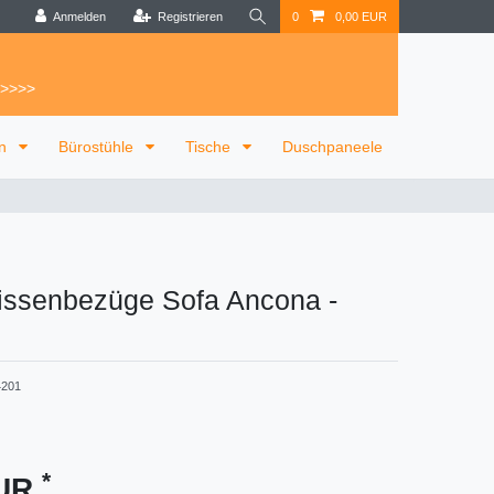
Anmelden
Registrieren
0
0,00 EUR
 >>>>
on
Bürostühle
Tische
Duschpaneele
Kissenbezüge Sofa Ancona
-
4201
*
EUR