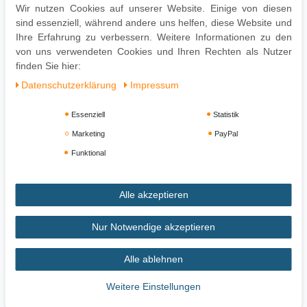
Wir nutzen Cookies auf unserer Website. Einige von diesen
Montage
sind essenziell, während andere uns helfen, diese Website und
Ihre Erfahrung zu verbessern. Weitere Informationen zu den
Lieferzustand: Zerlegt und praktisch verpackt
von uns verwendeten Cookies und Ihren Rechten als Nutzer
// Montagematerial und Aufbauanleitung inkl.
finden Sie hier:
Daten­schutz­erklärung
Impressum
Essenziell
Statistik
Marketing
PayPal
Funktional
Alle akzeptieren
Impressum
Daten­schutz­erklärung
AGB
Nur Notwendige akzeptieren
Alle ablehnen
Widerrufs­recht
Vertrag widerrufen
Weitere Einstellungen
Zahlung und Versand