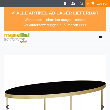
0
0,00 EUR
✔ ALLE ARTIKEL AB LAGER LIEFERBAR
Wohnideen-Linhart hat ausgezeichnete
Verkäuferbewertungen auf Amazon >>>>
☰