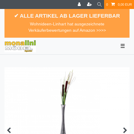
0
0,00 EUR
✔ ALLE ARTIKEL AB LAGER LIEFERBAR
Wohnideen-Linhart hat ausgezeichnete
Verkäuferbewertungen auf Amazon >>>>
☰