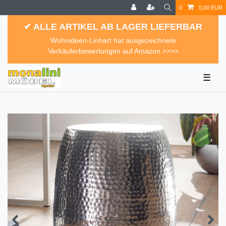
0
0,00 EUR
✔ ALLE ARTIKEL AB LAGER LIEFERBAR
Wohnideen-Linhart hat ausgezeichnete
Verkäuferbewertungen auf Amazon >>>>
☰