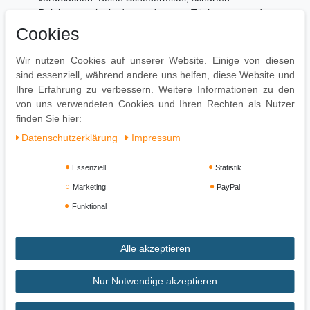
Reinigungsmittel oder tropfnassen Tücher verwenden.
Cookies
Lieferumfang
Wir nutzen Cookies auf unserer Website. Einige von diesen
Ein Beistelltisch ohne Dekoration
sind essenziell, während andere uns helfen, diese Website und
Montage
Ihre Erfahrung zu verbessern. Weitere Informationen zu den
von uns verwendeten Cookies und Ihren Rechten als Nutzer
Lieferzustand: Montiert und sicher verpackt
finden Sie hier:
Daten­schutz­erklärung
Impressum
Essenziell
Statistik
Marketing
PayPal
Funktional
Alle akzeptieren
Impressum
Daten­schutz­erklärung
AGB
Nur Notwendige akzeptieren