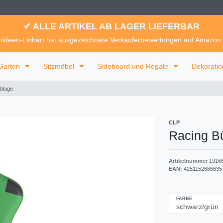
✔ ALLE ARTIKEL AB LAGER LIEFERBAR
ideen-Linhart hat ausgezeichnete Verkäuferbewertungen auf Amazon
Garten
Sitzmöbel
Sideboard und Regale
Dekorati
ablage
CLP
Racing Bü
Artikelnummer
1916
EAN:
4251152686635
FARBE