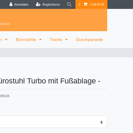
Anmelden
Registrieren
0
0,00 EUR
 >>>>
on
Bürostühle
Tische
Duschpaneele
rostuhl Turbo mit Fußablage
-
693125