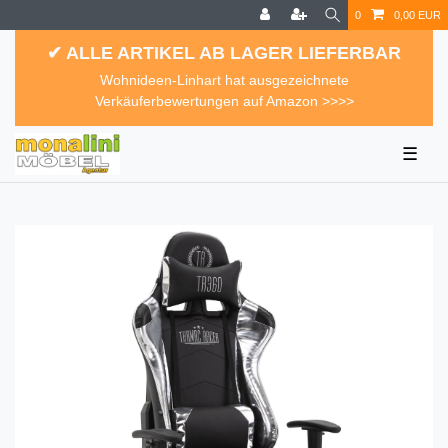
0
0,00 EUR
✔ ALLE ARTIKEL AB LAGER LIEFERBAR
Wohnideen-Linhart hat ausgezeichnete
Verkäuferbewertungen auf Amazon >>>>
☰