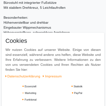
Bürostuhl mit integrierter Fußstütze
Mit stabilem Drehkreuz, 5 Leichtlaufrollen
Besonderheiten:
Höhenverstellbar und drehbar
Eingebauter Wippmechanismus
Höhenverstellbare, schwenkbare Armlehnen
Max. Belastbarkeit: 150 kg
Cookies
Pflegehinweise:
Wir nutzen Cookies auf unserer Website. Einige von diesen
Zur Reinigung empfehlen wir ein mit lauwarmem Wasser
sind essenziell, während andere uns helfen, diese Website und
angefeuchtetes Baumwolltuch
Ihre Erfahrung zu verbessern. Weitere Informationen zu den
Leichte Verschmutzung mit feuchtem Baumwolltuch abwischen
von uns verwendeten Cookies und Ihren Rechten als Nutzer
Oberflächen nur mit geeignetem Aufsatz absaugen
finden Sie hier:
Daten­schutz­erklärung
Impressum
Essenziell
Statistik
Marketing
PayPal
Funktional