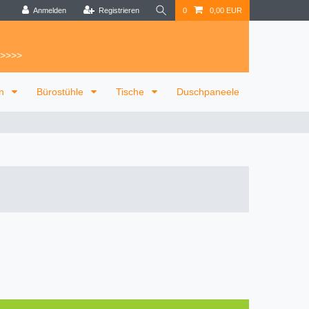
Anmelden
Registrieren
0
0,00 EUR
 >>>>
on
Bürostühle
Tische
Duschpaneele