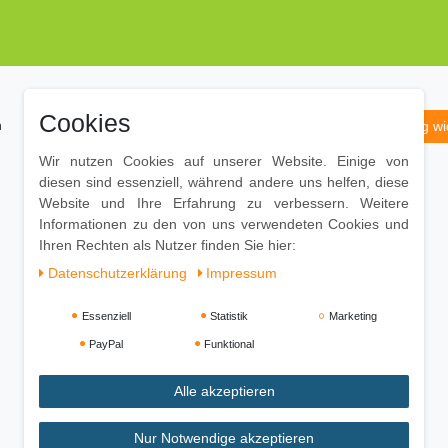
Cookies
m
Daten­schutz­erklärung
AGB
Widerrufs­recht
Vertrag wi
Wir nutzen Cookies auf unserer Website. Einige von
Zahlung und Versand
diesen sind essenziell, während andere uns helfen, diese
Website und Ihre Erfahrung zu verbessern. Weitere
Informationen zu den von uns verwendeten Cookies und
Ihren Rechten als Nutzer finden Sie hier:
Daten­schutz­erklärung
Impressum
Essenziell
Statistik
Marketing
PayPal
Funktional
Alle akzeptieren
Nur Notwendige akzeptieren