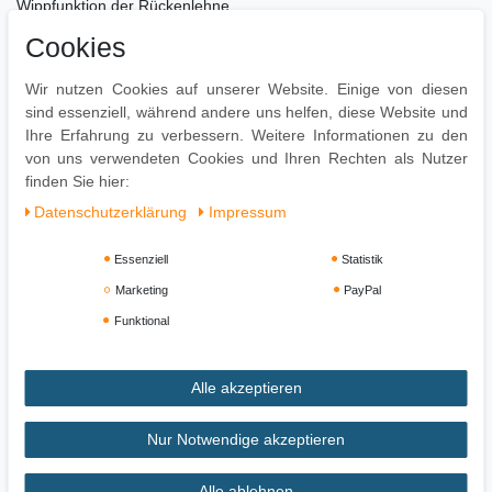
Wippfunktion der Rückenlehne
Stufenlos höhenverstellbar
Cookies
Stabile Konstruktion & strapazierfähiger Bezug
Pflegehinweise:
Wir nutzen Cookies auf unserer Website. Einige von diesen
Leichte Verschmutzung mit feuchtem Baumwolltuch abwischen
sind essenziell, während andere uns helfen, diese Website und
Zur Reinigung empfehlen wir ein mit lauwarmem Wasser
Ihre Erfahrung zu verbessern. Weitere Informationen zu den
angefeuchtetes Baumwolltuch
von uns verwendeten Cookies und Ihren Rechten als Nutzer
Oberflächen nur mit geeignetem Aufsatz absaugen
finden Sie hier:
Daten­schutz­erklärung
Impressum
Essenziell
Statistik
Marketing
PayPal
Funktional
Alle akzeptieren
Impressum
Daten­schutz­erklärung
AGB
Nur Notwendige akzeptieren
Alle ablehnen