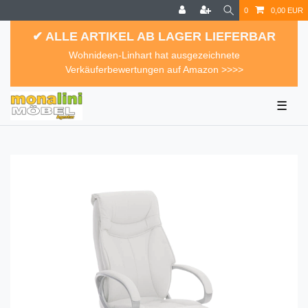
0
0,00 EUR
✔ ALLE ARTIKEL AB LAGER LIEFERBAR
Wohnideen-Linhart hat ausgezeichnete
Verkäuferbewertungen auf Amazon >>>>
☰