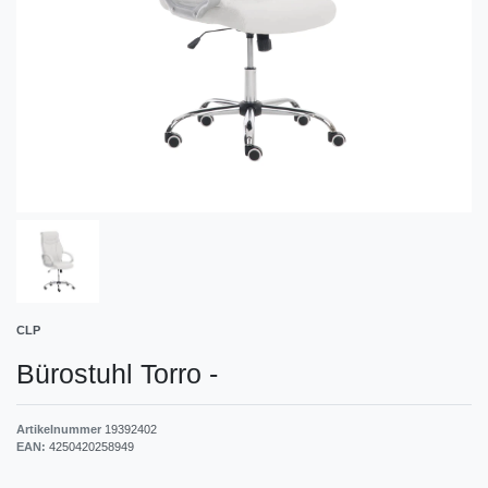
CLP
Bürostuhl Torro
-
Artikelnummer
19392402
EAN:
4250420258949