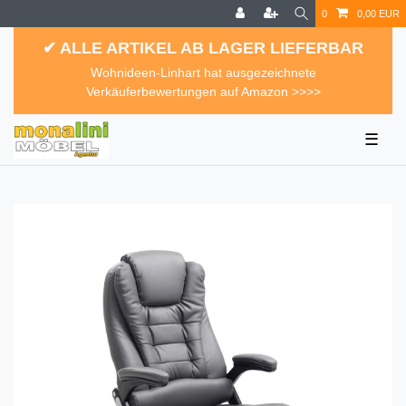
0
0,00 EUR
✔ ALLE ARTIKEL AB LAGER LIEFERBAR
Wohnideen-Linhart hat ausgezeichnete
Verkäuferbewertungen auf Amazon >>>>
☰