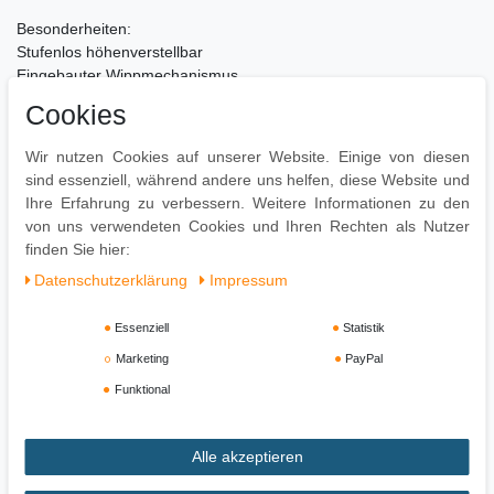
Besonderheiten:
Stufenlos höhenverstellbar
Eingebauter Wippmechanismus
Komfortables Sitzen auch nach mehreren Stunden
Cookies
Pflegehinweise:
Wir nutzen Cookies auf unserer Website. Einige von diesen
Leichte Verschmutzung mit feuchtem Baumwolltuch abwischen
sind essenziell, während andere uns helfen, diese Website und
Zur Reinigung empfehlen wir ein mit lauwarmem Wasser
Ihre Erfahrung zu verbessern. Weitere Informationen zu den
angefeuchtetes Baumwolltuch
von uns verwendeten Cookies und Ihren Rechten als Nutzer
Oberflächen nur mit geeignetem Aufsatz absaugen
finden Sie hier:
Daten­schutz­erklärung
Impressum
Essenziell
Statistik
Marketing
PayPal
Funktional
Alle akzeptieren