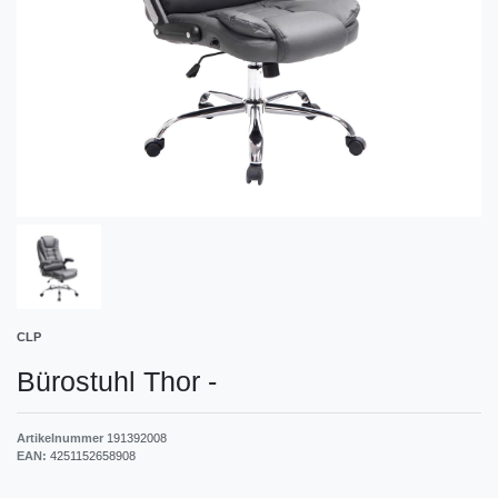
CLP
Bürostuhl Thor
-
Artikelnummer
191392008
EAN:
4251152658908