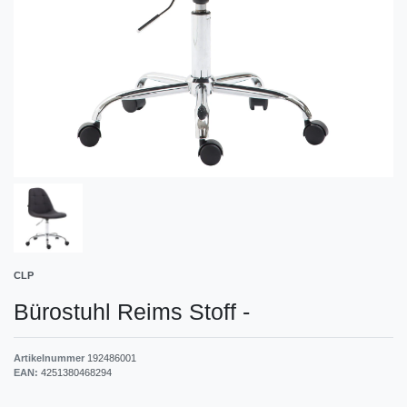
CLP
Bürostuhl Reims Stoff
-
Artikelnummer
192486001
EAN:
4251380468294