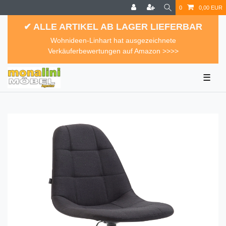
0
0,00 EUR
✔ ALLE ARTIKEL AB LAGER LIEFERBAR
Wohnideen-Linhart hat ausgezeichnete
Verkäuferbewertungen auf Amazon >>>>
☰