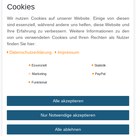
Stabile Konstruktion & strapazierfähiger Bezug
Cookies
Pflegehinweise:
Wir nutzen Cookies auf unserer Website. Einige von diesen
Leichte Verschmutzung mit feuchtem Baumwolltuch abwischen
sind essenziell, während andere uns helfen, diese Website und
Oberflächen nur mit geeignetem Aufsatz absaugen
Ihre Erfahrung zu verbessern. Weitere Informationen zu den
Zur Reinigung empfehlen wir ein mit lauwarmem Wasser
von uns verwendeten Cookies und Ihren Rechten als Nutzer
angefeuchtetes Baumwolltuch
finden Sie hier:
Daten­schutz­erklärung
Impressum
Essenziell
Statistik
Marketing
PayPal
Funktional
Alle akzeptieren
Impressum
Daten­schutz­erklärung
AGB
Nur Notwendige akzeptieren
Alle ablehnen
Widerrufs­recht
Vertrag widerrufen