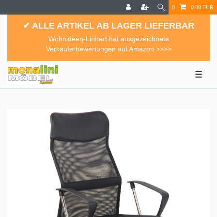
0
0,00 EUR
✔ ALLE ARTIKEL AB LAGER LIEFERBAR
Wohnideen-Linhart hat ausgezeichnete
Verkäuferbewertungen auf Amazon >>>>
☰