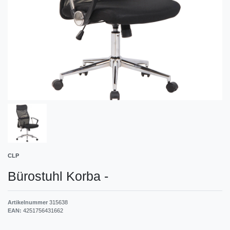
CLP
Bürostuhl Korba
-
Artikelnummer
315638
EAN:
4251756431662