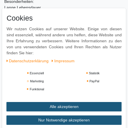
Besonderheiten:
Lange Lebensdauer
Komfortables Sitzen auch nach mehreren Stunden
Cookies
Strapazierfähiger & pflegeleichter Bezug
Wir nutzen Cookies auf unserer Website. Einige von diesen
Pflegehinweise:
sind essenziell, während andere uns helfen, diese Website und
Zur Reinigung empfehlen wir nur Seifenlauge, Wasser und ein
Ihre Erfahrung zu verbessern. Weitere Informationen zu den
weiches Tuch zu verwenden
von uns verwendeten Cookies und Ihren Rechten als Nutzer
Oberflächen nur mit geeignetem Aufsatz absaugen
finden Sie hier:
Daten­schutz­erklärung
Impressum
Essenziell
Statistik
Marketing
PayPal
Funktional
Alle akzeptieren
Impressum
Daten­schutz­erklärung
AGB
Nur Notwendige akzeptieren