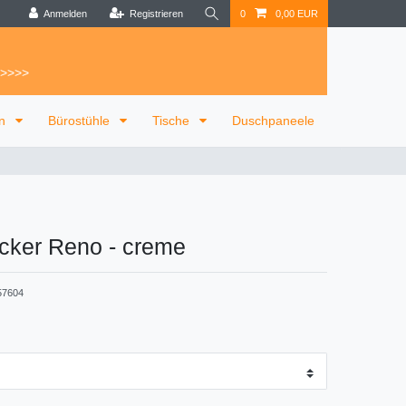
Anmelden
Registrieren
0
0,00 EUR
 >>>>
on
Bürostühle
Tische
Duschpaneele
ocker Reno
-
creme
57604