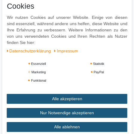
Cookies
1 Kinderstuhl ohne Dekoration
Praktisch zerlegt inkl. leicht verständlicher Aufbauanleitung
Wir nutzen Cookies auf unserer Website. Einige von diesen
sind essenziell, während andere uns helfen, diese Website und
Ihre Erfahrung zu verbessern. Weitere Informationen zu den
Design:
von uns verwendeten Cookies und Ihren Rechten als Nutzer
Cooles Design für Jungen und Mädchen geeignet
finden Sie hier:
Daten­schutz­erklärung
Impressum
Essenziell
Statistik
Marketing
PayPal
Funktional
Alle akzeptieren
Impressum
Daten­schutz­erklärung
AGB
Nur Notwendige akzeptieren
Alle ablehnen
Widerrufs­recht
Vertrag widerrufen