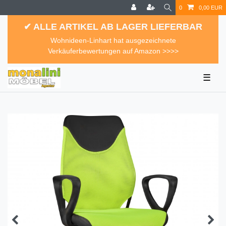
0
0,00 EUR
✔ ALLE ARTIKEL AB LAGER LIEFERBAR
Wohnideen-Linhart hat ausgezeichnete
Verkäuferbewertungen auf Amazon >>>>
☰