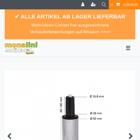
0
0,00 EUR
✔ ALLE ARTIKEL AB LAGER LIEFERBAR
Wohnideen-Linhart hat ausgezeichnete
Verkäuferbewertungen auf Amazon >>>>
☰