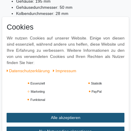
Gehäuse: 195 mm
Gehäusedurchmesser: 50 mm
Kolbendurchmesser: 28 mm
HUB: 59 mm
Cookies
Lieferumfang
Wir nutzen Cookies auf unserer Website. Einige von diesen
1 Gasdruckfeder
sind essenziell, während andere uns helfen, diese Website und
Ohne Dekoration
Ihre Erfahrung zu verbessern. Weitere Informationen zu den
von uns verwendeten Cookies und Ihren Rechten als Nutzer
finden Sie hier:
Daten­schutz­erklärung
Impressum
Essenziell
Statistik
Marketing
PayPal
Funktional
Alle akzeptieren
Impressum
Daten­schutz­erklärung
AGB