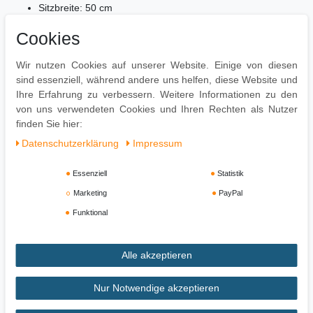
Sitzbreite: 50 cm
Sitzhöhe: 40 - 50 cm
Cookies
Armlehnenhöhe: 60 - 70 cm (gemessen vom Boden)
Rückenlehne BxH: 50 cm x 58 cm
Wir nutzen Cookies auf unserer Website. Einige von diesen
Lieferumfang
sind essenziell, während andere uns helfen, diese Website und
Ihre Erfahrung zu verbessern. Weitere Informationen zu den
1 Bürostuhl
von uns verwendeten Cookies und Ihren Rechten als Nutzer
Lieferung erfolgt zerlegt mit Montageanleitung
finden Sie hier:
Daten­schutz­erklärung
Impressum
Essenziell
Statistik
Marketing
PayPal
Funktional
Alle akzeptieren
Impressum
Daten­schutz­erklärung
AGB
Nur Notwendige akzeptieren