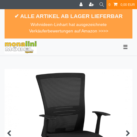
0
0,00 EUR
✔ ALLE ARTIKEL AB LAGER LIEFERBAR
Wohnideen-Linhart hat ausgezeichnete
Verkäuferbewertungen auf Amazon >>>>
☰