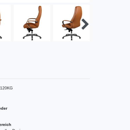
l 120KG
eder
ereich