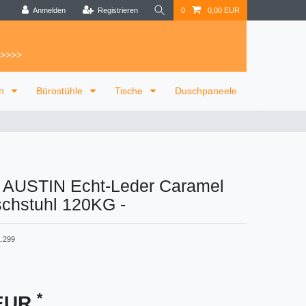
Anmelden
Registrieren
0
0,00 EUR
 >>>>
on
Bürostühle
Tische
Duschpaneele
l AUSTIN Echt-Leder Caramel
schstuhl 120KG
-
.299
*
 EUR