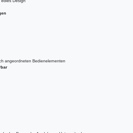
 edles Design
gen
ch angeordneten Bedienelementen
rbar