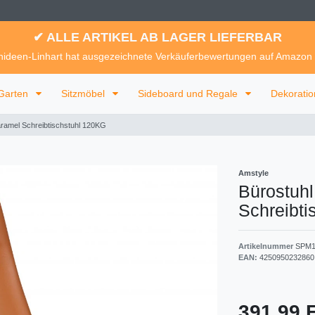
✔ ALLE ARTIKEL AB LAGER LIEFERBAR
ideen-Linhart hat ausgezeichnete Verkäuferbewertungen auf Amazon
Garten
Sitzmöbel
Sideboard und Regale
Dekorati
ramel Schreibtischstuhl 120KG
Amstyle
Bürostuh
Schreibti
Artikelnummer
SPM1
EAN:
4250950232860
391,99