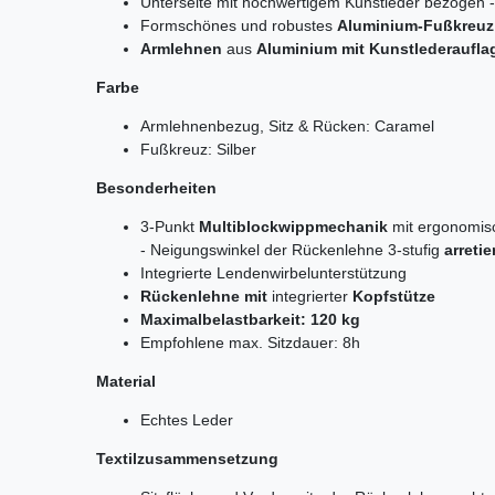
Unterseite mit hochwertigem Kunstleder bezogen -
Formschönes und robustes
Aluminium-Fußkreuz
Armlehnen
aus
Aluminium mit Kunstlederaufla
Farbe
Armlehnenbezug, Sitz & Rücken: Caramel
Fußkreuz: Silber
Besonderheiten
3-Punkt
Multiblockwippmechanik
mit ergonomis
- Neigungswinkel der Rückenlehne 3-stufig
arretie
Integrierte Lendenwirbelunterstützung
Rückenlehne mit
integrierter
Kopfstütze
Maximalbelastbarkeit: 120 kg
Empfohlene max. Sitzdauer: 8h
Material
Echtes Leder
Textilzusammensetzung