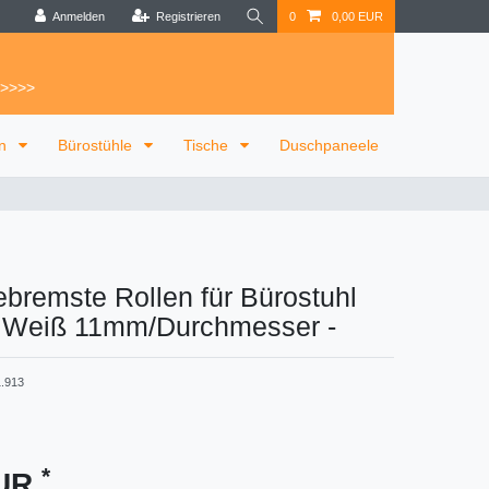
Anmelden
Registrieren
0
0,00 EUR
 >>>>
on
Bürostühle
Tische
Duschpaneele
ebremste Rollen für Bürostuhl
 Weiß 11mm/Durchmesser
-
.913
*
EUR