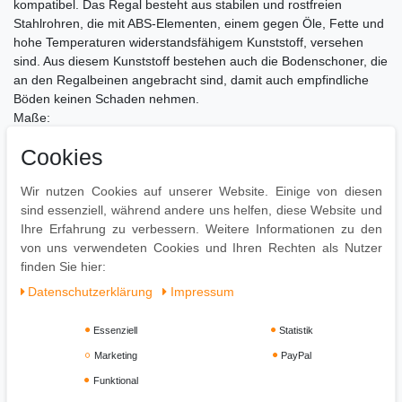
kompatibel. Das Regal besteht aus stabilen und rostfreien
Stahlrohren, die mit ABS-Elementen, einem gegen Öle, Fette und
hohe Temperaturen widerstandsfähigem Kunststoff, versehen
sind. Aus diesem Kunststoff bestehen auch die Bodenschoner, die
an den Regalbeinen angebracht sind, damit auch empfindliche
Böden keinen Schaden nehmen.
Maße:
Gesamtbreite: 70 cm
Cookies
Innenbreite (Freiraum zwischen den Rohren): 65,5 cm
Gesamttiefe: 49,5 cm
Wir nutzen Cookies auf unserer Website. Einige von diesen
Gesamthöhe: 173 cm
sind essenziell, während andere uns helfen, diese Website und
Höhe der 1. Ablagefläche: 123 cm
Ihre Erfahrung zu verbessern. Weitere Informationen zu den
Höhe der 2. Ablagefläche: 158 cm
von uns verwendeten Cookies und Ihren Rechten als Nutzer
Höhe der Kleiderstange: 173 cm
finden Sie hier:
Daten­schutz­erklärung
Impressum
Essenziell
Statistik
Marketing
PayPal
Funktional