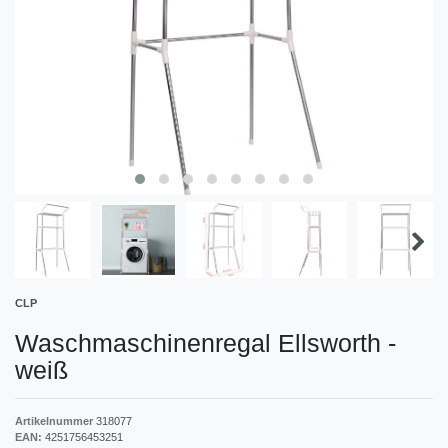
CLP
Waschmaschinenregal Ellsworth
-
weiß
Artikelnummer
318077
EAN:
4251756453251