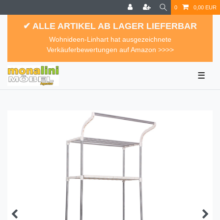
0
0,00 EUR
✔ ALLE ARTIKEL AB LAGER LIEFERBAR
Wohnideen-Linhart hat ausgezeichnete
Verkäuferbewertungen auf Amazon >>>>
☰