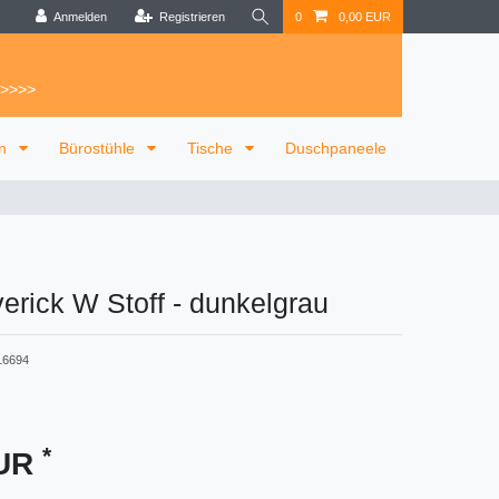
Anmelden
Registrieren
0
0,00 EUR
 >>>>
on
Bürostühle
Tische
Duschpaneele
erick W Stoff
-
dunkelgrau
16694
*
EUR