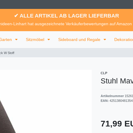
✔ ALLE ARTIKEL AB LAGER LIEFERBAR
ideen-Linhart hat ausgezeichnete Verkäuferbewertungen auf Amazon
Garten
Sitzmöbel
Sideboard und Regale
Dekorati
ck W Stoff
CLP
Stuhl Mav
Artikelnummer
1526
EAN:
4251380481354
71,99 