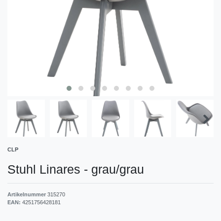
CLP
Stuhl Linares
-
grau/grau
Artikelnummer
315270
EAN:
4251756428181