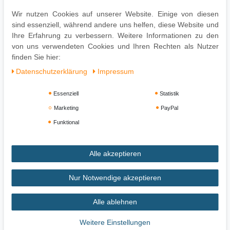
Leichte Verschmutzung einfach absaugen oder mit feuchtem
Wir nutzen Cookies auf unserer Website. Einige von diesen
Tuch reinigen
sind essenziell, während andere uns helfen, diese Website und
Zur Reinigung empfehlen wir ein mit lauwarmem Wasser
Ihre Erfahrung zu verbessern. Weitere Informationen zu den
angefeuchtetes Baumwolltuch
von uns verwendeten Cookies und Ihren Rechten als Nutzer
Oberflächen nur mit geeignetem Aufsatz absaugen
finden Sie hier:
Daten­schutz­erklärung
Impressum
Essenziell
Statistik
Marketing
PayPal
Funktional
Alle akzeptieren
Impressum
Daten­schutz­erklärung
AGB
Nur Notwendige akzeptieren
Alle ablehnen
Widerrufs­recht
Vertrag widerrufen
Weitere Einstellungen