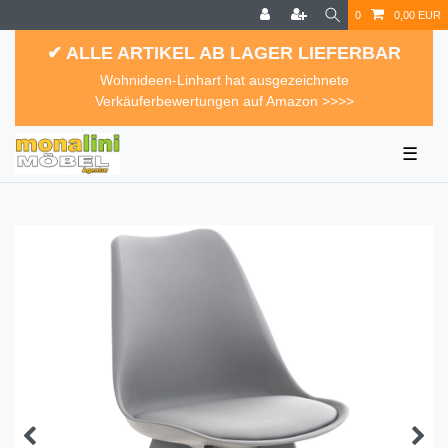
0
0,00 EUR
✔ ALLE ARTIKEL AB LAGER LIEFERBAR
Wohnideen-Linhart hat ausgezeichnete
Verkäuferbewertungen auf Amazon >>>>
☰