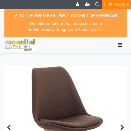
0
0,00 EUR
✔ ALLE ARTIKEL AB LAGER LIEFERBAR
Wohnideen-Linhart hat ausgezeichnete
Verkäuferbewertungen auf Amazon >>>>
☰