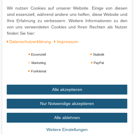
Leichte Verschmutzung einfach absaugen oder mit feuchtem
Wir nutzen Cookies auf unserer Website. Einige von diesen
Tuch reinigen
sind essenziell, während andere uns helfen, diese Website und
Zur Reinigung empfehlen wir ein mit lauwarmem Wasser
Ihre Erfahrung zu verbessern. Weitere Informationen zu den
angefeuchtetes Baumwolltuch
von uns verwendeten Cookies und Ihren Rechten als Nutzer
Oberflächen nur mit geeignetem Aufsatz absaugen
finden Sie hier:
Daten­schutz­erklärung
Impressum
Essenziell
Statistik
Marketing
PayPal
Funktional
Alle akzeptieren
Impressum
Daten­schutz­erklärung
AGB
Nur Notwendige akzeptieren
Alle ablehnen
Widerrufs­recht
Vertrag widerrufen
Weitere Einstellungen