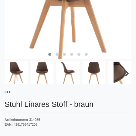
CLP
Stuhl Linares Stoff
-
braun
Artikelnummer
314086
EAN:
4251756417208