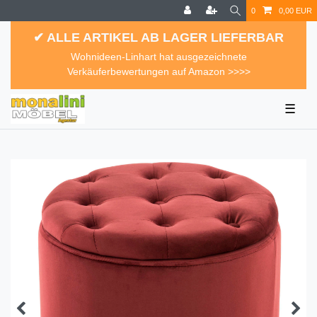
0
0,00 EUR
✔ ALLE ARTIKEL AB LAGER LIEFERBAR
Wohnideen-Linhart hat ausgezeichnete
Verkäuferbewertungen auf Amazon >>>>
☰