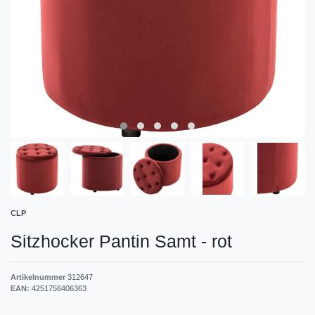
CLP
Sitzhocker Pantin Samt
-
rot
Artikelnummer
312647
EAN:
4251756406363