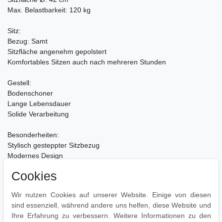
Max. Belastbarkeit: 120 kg
Sitz:
Bezug: Samt
Sitzfläche angenehm gepolstert
Komfortables Sitzen auch nach mehreren Stunden
Gestell:
Bodenschoner
Lange Lebensdauer
Solide Verarbeitung
Besonderheiten:
Stylisch gesteppter Sitzbezug
Modernes Design
Mit praktischem Innenfach
Cookies
Pflegehinweise:
Wir nutzen Cookies auf unserer Website. Einige von diesen
Leichte Verschmutzung mit feuchtem Baumwolltuch abwischen
sind essenziell, während andere uns helfen, diese Website und
Zur Reinigung empfehlen wir nur Seifenlauge, Wasser und ein
Ihre Erfahrung zu verbessern. Weitere Informationen zu den
weiches Tuch zu verwenden