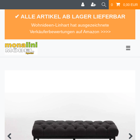
0
0,00 EUR
✔ ALLE ARTIKEL AB LAGER LIEFERBAR
Wohnideen-Linhart hat ausgezeichnete
Verkäuferbewertungen auf Amazon >>>>
☰