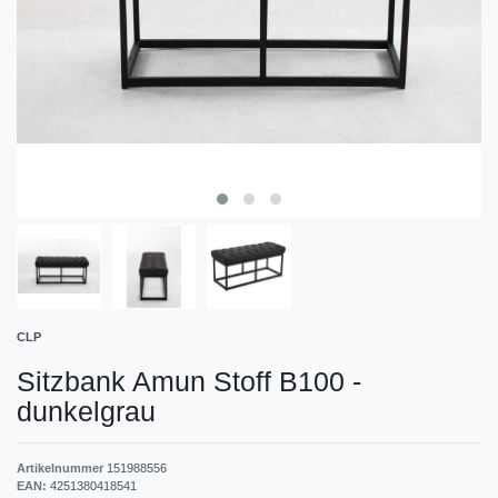
CLP
Sitzbank Amun Stoff B100
-
dunkelgrau
Artikelnummer
151988556
EAN:
4251380418541