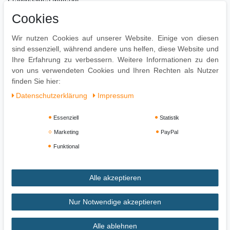
Pflegeleichte Oberflächen
Cookies
Pflegehinweise:
Wir nutzen Cookies auf unserer Website. Einige von diesen
Leichte Verschmutzung mit feuchtem Baumwolltuch abwischen
sind essenziell, während andere uns helfen, diese Website und
Zur Reinigung empfehlen wir ein mit lauwarmem Wasser
Ihre Erfahrung zu verbessern. Weitere Informationen zu den
angefeuchtetes Baumwolltuch
von uns verwendeten Cookies und Ihren Rechten als Nutzer
Oberflächen nur mit geeignetem Aufsatz absaugen
finden Sie hier:
Daten­schutz­erklärung
Impressum
Essenziell
Statistik
Marketing
PayPal
Funktional
Alle akzeptieren
Impressum
Daten­schutz­erklärung
AGB
Nur Notwendige akzeptieren
Alle ablehnen
Widerrufs­recht
Vertrag widerrufen