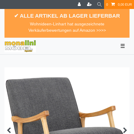
0
0,00 EUR
✔ ALLE ARTIKEL AB LAGER LIEFERBAR
Wohnideen-Linhart hat ausgezeichnete
Verkäuferbewertungen auf Amazon >>>>
☰