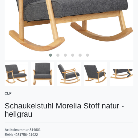
CLP
Schaukelstuhl Morelia Stoff natur
-
hellgrau
Artikelnummer
314601
EAN:
4251756421922