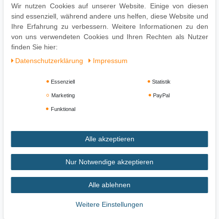
Wir nutzen Cookies auf unserer Website. Einige von diesen
Pflegehinweise:
sind essenziell, während andere uns helfen, diese Website und
Leichte Verschmutzung mit feuchtem Baumwolltuch abwischen
Ihre Erfahrung zu verbessern. Weitere Informationen zu den
Oberflächen nur mit geeignetem Aufsatz absaugen
von uns verwendeten Cookies und Ihren Rechten als Nutzer
Keine Haushaltsreiniger verwenden
finden Sie hier:
Daten­schutz­erklärung
Impressum
Essenziell
Statistik
Marketing
PayPal
Funktional
Alle akzeptieren
Impressum
Daten­schutz­erklärung
AGB
Nur Notwendige akzeptieren
Alle ablehnen
Widerrufs­recht
Vertrag widerrufen
Weitere Einstellungen
Zahlung und Versand