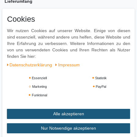
Lieferumfang
Eine Nachtkonsole ohne Dekoration
Cookies
Montagematerial für die Wandbefestigung ist nicht im
Lieferumfang enthalten, da dieses von der
Wir nutzen Cookies auf unserer Website. Einige von diesen
Wandbeschaffenheit abhängig ist
sind essenziell, während andere uns helfen, diese Website und
Montage
Ihre Erfahrung zu verbessern. Weitere Informationen zu den
von uns verwendeten Cookies und Ihren Rechten als Nutzer
Lieferzustand: zerlegt und sicher verpackt
finden Sie hier:
Daten­schutz­erklärung
Impressum
Essenziell
Statistik
Marketing
PayPal
Funktional
Alle akzeptieren
Impressum
Daten­schutz­erklärung
AGB
Nur Notwendige akzeptieren