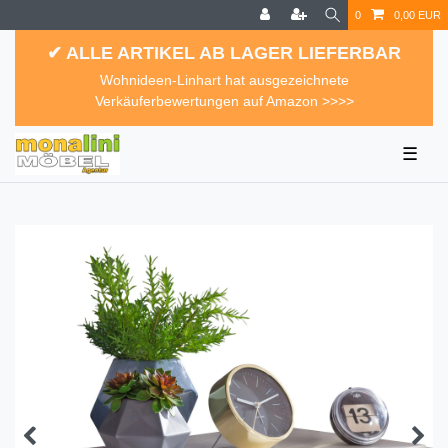
0
0,00 EUR
✔ ALLE ARTIKEL AB LAGER LIEFERBAR
Wohnideen-Linhart hat ausgezeichnete
Verkäuferbewertungen auf Amazon >>>>
☰