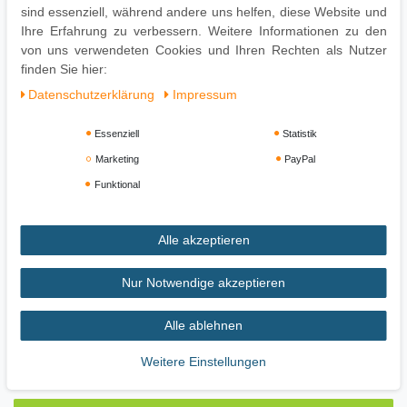
sind essenziell, während andere uns helfen, diese Website und
Die Oberfläche mit einem lauwarm angefeuchteten Baumwolltuch
Ihre Erfahrung zu verbessern. Weitere Informationen zu den
reinigen. Kein Scheuermittel, scharfe Reinigungsmittel oder
von uns verwendeten Cookies und Ihren Rechten als Nutzer
tropfnasse Tücher verwenden.
finden Sie hier:
Daten­schutz­erklärung
Impressum
Essenziell
Statistik
Marketing
PayPal
Funktional
Alle akzeptieren
Impressum
Daten­schutz­erklärung
AGB
Nur Notwendige akzeptieren
Alle ablehnen
Widerrufs­recht
Vertrag widerrufen
Weitere Einstellungen
Zahlung und Versand