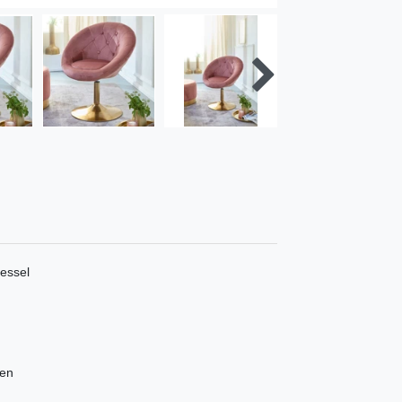
essel
den