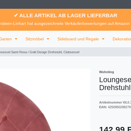
✔ ALLE ARTIKEL AB LAGER LIEFERBAR
ideen-Linhart hat ausgezeichnete Verkäuferbewertungen auf Amazon
Garten
Sitzmöbel
Sideboard und Regale
Dekorati
sessel Samt Rosa / Gold Design Drehstuhl, Clubsessel
Wohnling
Loungese
Drehstuhl
Artikelnummer
WL6.
EAN:
4250950298279
142,99