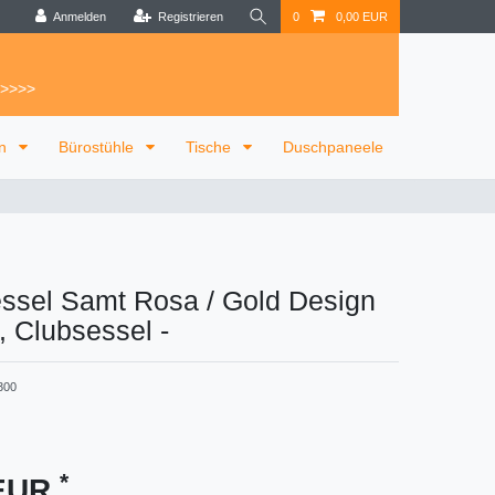
Anmelden
Registrieren
0
0,00 EUR
 >>>>
on
Bürostühle
Tische
Duschpaneele
ssel Samt Rosa / Gold Design
, Clubsessel
-
300
*
 EUR