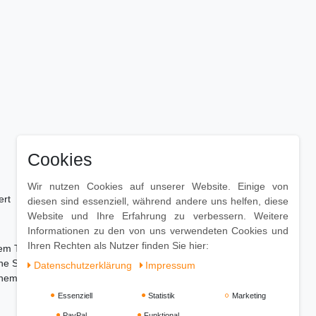
Cookies
Wir nutzen Cookies auf unserer Website. Einige von
ert
diesen sind essenziell, während andere uns helfen, diese
Website und Ihre Erfahrung zu verbessern. Weitere
Informationen zu den von uns verwendeten Cookies und
Ihren Rechten als Nutzer finden Sie hier:
nem Tuch abzutupfen. Bei einer Behandlung mit
ene Stelle aufgetragen werden. Bitte über Nacht
Daten­schutz­erklärung
Impressum
einem Staubsauger absaugen.
Essenziell
Statistik
Marketing
PayPal
Funktional